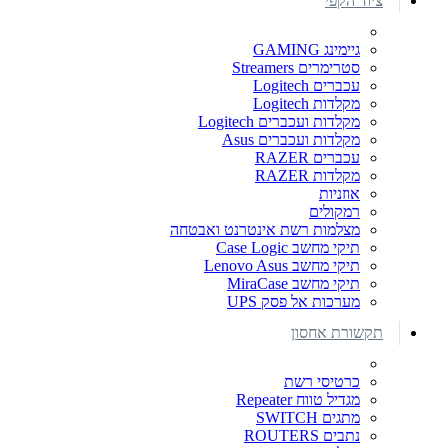
ציוד הקפי
גיימינג GAMING
סטרימרים Streamers
עכברים Logitech
מקלדות Logitech
מקלדות ועכברים Logitech
מקלדות ועכברים Asus
עכברים RAZER
מקלדות RAZER
אוזניות
רמקולים
מצלמות רשת אינטרנט ואבטחה
תיקי מחשב Case Logic
תיקי מחשב Lenovo Asus
תיקי מחשב MiraCase
מערכות אל פסק UPS
תקשורת אחסון
כרטיסי רשת
מגדיל טווח Repeater
מתגים SWITCH
נתבים ROUTERS