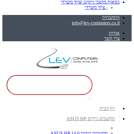
כסאות מושבי גיימינג וציוד משרדי
- ציוד משרדי
התחברות
info@lev-computers.co.il
אודות
צרו קשר
דף הבית
מחשבים ניידים ASUS HP
מחשבים ניידים ASUS HP 14.0