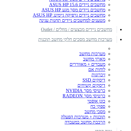
מחשבים ניידים ASUS HP 15.6
מחשבים ניידים מסך מגע ASUS HP
מחשבים ניידים גרפיקה גיימינג ASUS HP
מטענים למחשבים ניידים תחנות עגינה
מחשבים ניידים מבצעים / מוזלים / Outlet
מערכות מחשב מסכים חלקי מחשב תוכנות
מערכות מחשב
מארזי מחשב
מעבדים + מאווררים
לוחות אם
זיכרונות
דיסקים SSD
דיסקים קשיחים
כרטיסי מסך NVIDIA
כרטיסי מסך RADEON
כונן אופטי
ספקי כח
מסכי מחשב
תוכנות + מערכות הפעלה
הרכבת מחשב במעבדה