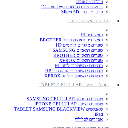
כבלים מתאמים
דיסקים ניידים חיצוניים Disk on key
כרטיסי זיכרון Micro SD
מדפסות ראשי דיו טונרים
ראשי דיו HP
ראשי דיו תואמים ברדר BROTHER
טונרים מקורים תואמים HP
טונרים תואמים SAMSUNG
טונרים תואמים BROTHER
טונרים תואמים XEROX
מדפסות / משולבות לייזר HP
מדפסות / משולבות הזרקת דיו HP
מדפסות / משולבות לייזר XEROX
טאבלט וסלולרי TABLET CELLULAR
טלפונים סמסונג SAMSUNG CELLULAR
טלפונים אייפון iPHONE CELLULAR
טאבלטים TABLET SAMSUNG BLACKVIEW
iPad
אביזרים לסלולרי