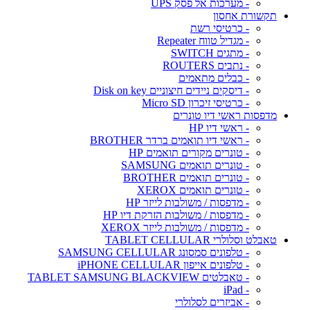
- מערכות אל פסק UPS
תקשורת אחסון
- כרטיסי רשת
- מגדיל טווח Repeater
- מתגים SWITCH
- נתבים ROUTERS
- כבלים מתאמים
- דיסקים ניידים חיצוניים Disk on key
- כרטיסי זיכרון Micro SD
מדפסות ראשי דיו טונרים
- ראשי דיו HP
- ראשי דיו תואמים ברדר BROTHER
- טונרים מקורים תואמים HP
- טונרים תואמים SAMSUNG
- טונרים תואמים BROTHER
- טונרים תואמים XEROX
- מדפסות / משולבות לייזר HP
- מדפסות / משולבות הזרקת דיו HP
- מדפסות / משולבות לייזר XEROX
טאבלט וסלולרי TABLET CELLULAR
- טלפונים סמסונג SAMSUNG CELLULAR
- טלפונים אייפון iPHONE CELLULAR
- טאבלטים TABLET SAMSUNG BLACKVIEW
- iPad
- אביזרים לסלולרי