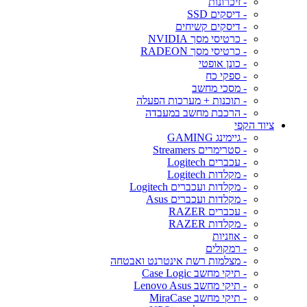
- זיכרונות
- דיסקים SSD
- דיסקים קשיחים
- כרטיסי מסך NVIDIA
- כרטיסי מסך RADEON
- כונן אופטי
- ספקי כח
- מסכי מחשב
- תוכנות + מערכות הפעלה
- הרכבת מחשב במעבדה
ציוד הקפי
- גיימינג GAMING
- סטרימרים Streamers
- עכברים Logitech
- מקלדות Logitech
- מקלדות ועכברים Logitech
- מקלדות ועכברים Asus
- עכברים RAZER
- מקלדות RAZER
- אוזניות
- רמקולים
- מצלמות רשת אינטרנט ואבטחה
- תיקי מחשב Case Logic
- תיקי מחשב Lenovo Asus
- תיקי מחשב MiraCase