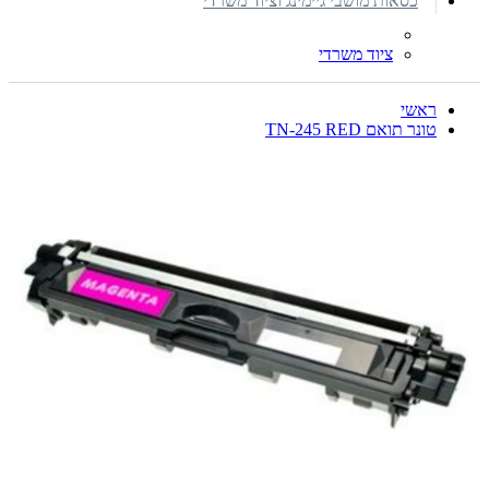
כסאות מושבי גיימינג וציוד משרדי
ציוד משרדי
ראשי
טונר תואם TN-245 RED