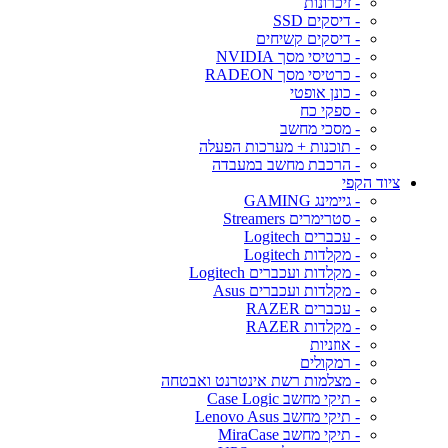
- זיכרונות
- דיסקים SSD
- דיסקים קשיחים
- כרטיסי מסך NVIDIA
- כרטיסי מסך RADEON
- כונן אופטי
- ספקי כח
- מסכי מחשב
- תוכנות + מערכות הפעלה
- הרכבת מחשב במעבדה
ציוד הקפי
- גיימינג GAMING
- סטרימרים Streamers
- עכברים Logitech
- מקלדות Logitech
- מקלדות ועכברים Logitech
- מקלדות ועכברים Asus
- עכברים RAZER
- מקלדות RAZER
- אוזניות
- רמקולים
- מצלמות רשת אינטרנט ואבטחה
- תיקי מחשב Case Logic
- תיקי מחשב Lenovo Asus
- תיקי מחשב MiraCase