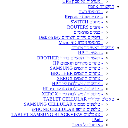
- מערכות אל פסק UPS
תקשורת אחסון
- כרטיסי רשת
- מגדיל טווח Repeater
- מתגים SWITCH
- נתבים ROUTERS
- כבלים מתאמים
- דיסקים ניידים חיצוניים Disk on key
- כרטיסי זיכרון Micro SD
מדפסות ראשי דיו טונרים
- ראשי דיו HP
- ראשי דיו תואמים ברדר BROTHER
- טונרים מקורים תואמים HP
- טונרים תואמים SAMSUNG
- טונרים תואמים BROTHER
- טונרים תואמים XEROX
- מדפסות / משולבות לייזר HP
- מדפסות / משולבות הזרקת דיו HP
- מדפסות / משולבות לייזר XEROX
טאבלט וסלולרי TABLET CELLULAR
- טלפונים סמסונג SAMSUNG CELLULAR
- טלפונים אייפון iPHONE CELLULAR
- טאבלטים TABLET SAMSUNG BLACKVIEW
- iPad
- אביזרים לסלולרי