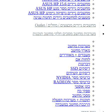
מחשבים ניידים ASUS HP 15.6
מחשבים ניידים מסך מגע ASUS HP
מחשבים ניידים גרפיקה גיימינג ASUS HP
מטענים למחשבים ניידים תחנות עגינה
מחשבים ניידים מבצעים / מוזלים / Outlet
מערכות מחשב מסכים חלקי מחשב תוכנות
מערכות מחשב
מארזי מחשב
מעבדים + מאווררים
לוחות אם
זיכרונות
דיסקים SSD
דיסקים קשיחים
כרטיסי מסך NVIDIA
כרטיסי מסך RADEON
כונן אופטי
ספקי כח
מסכי מחשב
תוכנות + מערכות הפעלה
הרכבת מחשב במעבדה