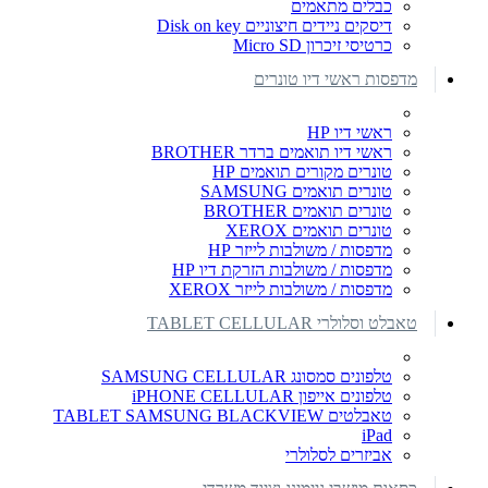
כבלים מתאמים
דיסקים ניידים חיצוניים Disk on key
כרטיסי זיכרון Micro SD
מדפסות ראשי דיו טונרים
ראשי דיו HP
ראשי דיו תואמים ברדר BROTHER
טונרים מקורים תואמים HP
טונרים תואמים SAMSUNG
טונרים תואמים BROTHER
טונרים תואמים XEROX
מדפסות / משולבות לייזר HP
מדפסות / משולבות הזרקת דיו HP
מדפסות / משולבות לייזר XEROX
טאבלט וסלולרי TABLET CELLULAR
טלפונים סמסונג SAMSUNG CELLULAR
טלפונים אייפון iPHONE CELLULAR
טאבלטים TABLET SAMSUNG BLACKVIEW
iPad
אביזרים לסלולרי