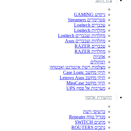
ציוד הקפי
גיימינג GAMING
סטרימרים Streamers
עכברים Logitech
מקלדות Logitech
מקלדות ועכברים Logitech
מקלדות ועכברים Asus
עכברים RAZER
מקלדות RAZER
אוזניות
רמקולים
מצלמות רשת אינטרנט ואבטחה
תיקי מחשב Case Logic
תיקי מחשב Lenovo Asus
תיקי מחשב MiraCase
מערכות אל פסק UPS
תקשורת אחסון
כרטיסי רשת
מגדיל טווח Repeater
מתגים SWITCH
נתבים ROUTERS