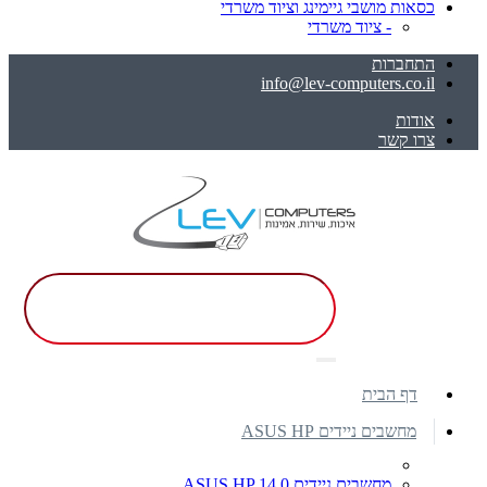
כסאות מושבי גיימינג וציוד משרדי
- ציוד משרדי
התחברות
info@lev-computers.co.il
אודות
צרו קשר
דף הבית
מחשבים ניידים ASUS HP
מחשבים ניידים ASUS HP 14.0