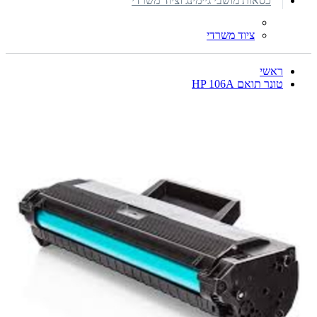
כסאות מושבי גיימינג וציוד משרדי
ציוד משרדי
ראשי
טונר תואם HP 106A