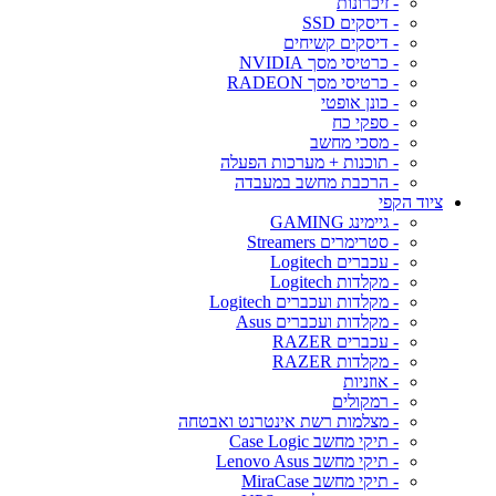
- זיכרונות
- דיסקים SSD
- דיסקים קשיחים
- כרטיסי מסך NVIDIA
- כרטיסי מסך RADEON
- כונן אופטי
- ספקי כח
- מסכי מחשב
- תוכנות + מערכות הפעלה
- הרכבת מחשב במעבדה
ציוד הקפי
- גיימינג GAMING
- סטרימרים Streamers
- עכברים Logitech
- מקלדות Logitech
- מקלדות ועכברים Logitech
- מקלדות ועכברים Asus
- עכברים RAZER
- מקלדות RAZER
- אוזניות
- רמקולים
- מצלמות רשת אינטרנט ואבטחה
- תיקי מחשב Case Logic
- תיקי מחשב Lenovo Asus
- תיקי מחשב MiraCase