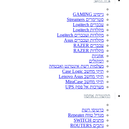
ציוד הקפי
גיימינג GAMING
סטרימרים Streamers
עכברים Logitech
מקלדות Logitech
מקלדות ועכברים Logitech
מקלדות ועכברים Asus
עכברים RAZER
מקלדות RAZER
אוזניות
רמקולים
מצלמות רשת אינטרנט ואבטחה
תיקי מחשב Case Logic
תיקי מחשב Lenovo Asus
תיקי מחשב MiraCase
מערכות אל פסק UPS
תקשורת אחסון
כרטיסי רשת
מגדיל טווח Repeater
מתגים SWITCH
נתבים ROUTERS