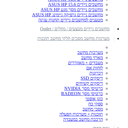
מחשבים ניידים ASUS HP 15.6
מחשבים ניידים מסך מגע ASUS HP
מחשבים ניידים גרפיקה גיימינג ASUS HP
מטענים למחשבים ניידים תחנות עגינה
מחשבים ניידים מבצעים / מוזלים / Outlet
מערכות מחשב מסכים חלקי מחשב תוכנות
מערכות מחשב
מארזי מחשב
מעבדים + מאווררים
לוחות אם
זיכרונות
דיסקים SSD
דיסקים קשיחים
כרטיסי מסך NVIDIA
כרטיסי מסך RADEON
כונן אופטי
ספקי כח
מסכי מחשב
תוכנות + מערכות הפעלה
הרכבת מחשב במעבדה