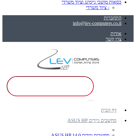
כסאות מושבי גיימינג וציוד משרדי
- ציוד משרדי
התחברות
info@lev-computers.co.il
אודות
צרו קשר
דף הבית
מחשבים ניידים ASUS HP
מחשבים ניידים ASUS HP 14.0