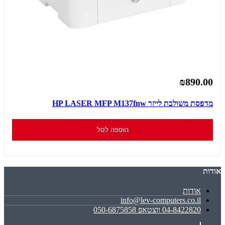
₪890.00
מדפסת משולבת לייזר HP LASER MFP M137fnw
הוספה לסל
אודות
אודות
info@lev-computers.co.il
04-8422820 ווצטאפ 050-6875858