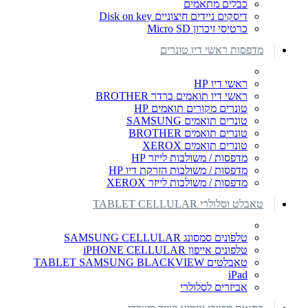
כבלים מתאמים
דיסקים ניידים חיצוניים Disk on key
כרטיסי זיכרון Micro SD
מדפסות ראשי דיו טונרים
ראשי דיו HP
ראשי דיו תואמים ברדר BROTHER
טונרים מקורים תואמים HP
טונרים תואמים SAMSUNG
טונרים תואמים BROTHER
טונרים תואמים XEROX
מדפסות / משולבות לייזר HP
מדפסות / משולבות הזרקת דיו HP
מדפסות / משולבות לייזר XEROX
טאבלט וסלולרי TABLET CELLULAR
טלפונים סמסונג SAMSUNG CELLULAR
טלפונים אייפון iPHONE CELLULAR
טאבלטים TABLET SAMSUNG BLACKVIEW
iPad
אביזרים לסלולרי