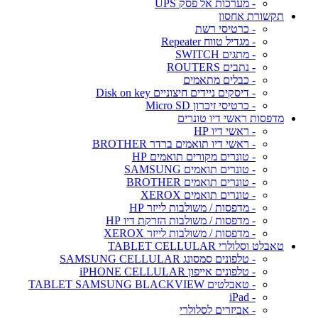
- מערכות אל פסק UPS
תקשורת אחסון
- כרטיסי רשת
- מגדיל טווח Repeater
- מתגים SWITCH
- נתבים ROUTERS
- כבלים מתאמים
- דיסקים ניידים חיצוניים Disk on key
- כרטיסי זיכרון Micro SD
מדפסות ראשי דיו טונרים
- ראשי דיו HP
- ראשי דיו תואמים ברדר BROTHER
- טונרים מקורים תואמים HP
- טונרים תואמים SAMSUNG
- טונרים תואמים BROTHER
- טונרים תואמים XEROX
- מדפסות / משולבות לייזר HP
- מדפסות / משולבות הזרקת דיו HP
- מדפסות / משולבות לייזר XEROX
טאבלט וסלולרי TABLET CELLULAR
- טלפונים סמסונג SAMSUNG CELLULAR
- טלפונים אייפון iPHONE CELLULAR
- טאבלטים TABLET SAMSUNG BLACKVIEW
- iPad
- אביזרים לסלולרי