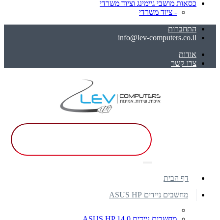
כסאות מושבי גיימינג וציוד משרדי
- ציוד משרדי
התחברות
info@lev-computers.co.il
אודות
צרו קשר
דף הבית
מחשבים ניידים ASUS HP
מחשבים ניידים ASUS HP 14.0