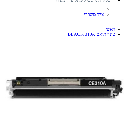
כסאות מושבי גיימינג וציוד משרדי
ציוד משרדי
ראשי
טונר תואם BLACK 310A