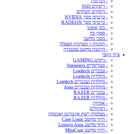
- זיכרונות
- דיסקים SSD
- דיסקים קשיחים
- כרטיסי מסך NVIDIA
- כרטיסי מסך RADEON
- כונן אופטי
- ספקי כח
- מסכי מחשב
- תוכנות + מערכות הפעלה
- הרכבת מחשב במעבדה
ציוד הקפי
- גיימינג GAMING
- סטרימרים Streamers
- עכברים Logitech
- מקלדות Logitech
- מקלדות ועכברים Logitech
- מקלדות ועכברים Asus
- עכברים RAZER
- מקלדות RAZER
- אוזניות
- רמקולים
- מצלמות רשת אינטרנט ואבטחה
- תיקי מחשב Case Logic
- תיקי מחשב Lenovo Asus
- תיקי מחשב MiraCase