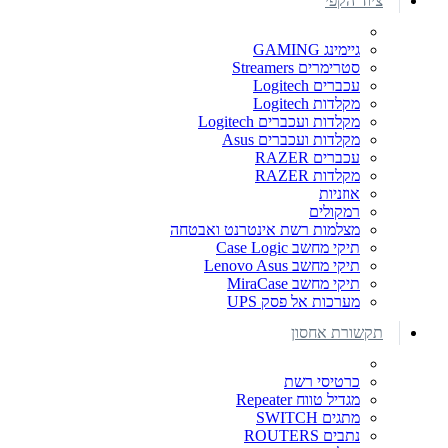
ציוד הקפי
גיימינג GAMING
סטרימרים Streamers
עכברים Logitech
מקלדות Logitech
מקלדות ועכברים Logitech
מקלדות ועכברים Asus
עכברים RAZER
מקלדות RAZER
אוזניות
רמקולים
מצלמות רשת אינטרנט ואבטחה
תיקי מחשב Case Logic
תיקי מחשב Lenovo Asus
תיקי מחשב MiraCase
מערכות אל פסק UPS
תקשורת אחסון
כרטיסי רשת
מגדיל טווח Repeater
מתגים SWITCH
נתבים ROUTERS