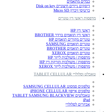
כבלים מתאמים
דיסקים ניידים חיצוניים Disk on key
כרטיסי זיכרון Micro SD
מדפסות ראשי דיו טונרים
ראשי דיו HP
ראשי דיו תואמים ברדר BROTHER
טונרים מקורים תואמים HP
טונרים תואמים SAMSUNG
טונרים תואמים BROTHER
טונרים תואמים XEROX
מדפסות / משולבות לייזר HP
מדפסות / משולבות הזרקת דיו HP
מדפסות / משולבות לייזר XEROX
טאבלט וסלולרי TABLET CELLULAR
טלפונים סמסונג SAMSUNG CELLULAR
טלפונים אייפון iPHONE CELLULAR
טאבלטים TABLET SAMSUNG BLACKVIEW
iPad
אביזרים לסלולרי