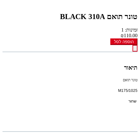
טונר תואם BLACK 310A
זמינות: 1
₪110.00
הוספה לסל
תיאור
טונר תואם
1025/M175
שחור