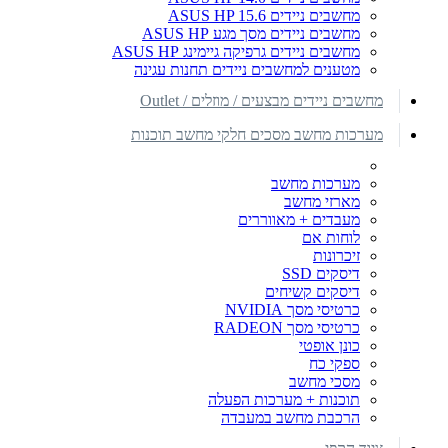
מחשבים ניידים ASUS HP 15.6
מחשבים ניידים מסך מגע ASUS HP
מחשבים ניידים גרפיקה גיימינג ASUS HP
מטענים למחשבים ניידים תחנות עגינה
מחשבים ניידים מבצעים / מוזלים / Outlet
מערכות מחשב מסכים חלקי מחשב תוכנות
מערכות מחשב
מארזי מחשב
מעבדים + מאווררים
לוחות אם
זיכרונות
דיסקים SSD
דיסקים קשיחים
כרטיסי מסך NVIDIA
כרטיסי מסך RADEON
כונן אופטי
ספקי כח
מסכי מחשב
תוכנות + מערכות הפעלה
הרכבת מחשב במעבדה