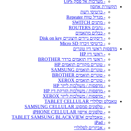
- מערכות אל פסק UPS
תקשורת אחסון
- כרטיסי רשת
- מגדיל טווח Repeater
- מתגים SWITCH
- נתבים ROUTERS
- כבלים מתאמים
- דיסקים ניידים חיצוניים Disk on key
- כרטיסי זיכרון Micro SD
מדפסות ראשי דיו טונרים
- ראשי דיו HP
- ראשי דיו תואמים ברדר BROTHER
- טונרים מקורים תואמים HP
- טונרים תואמים SAMSUNG
- טונרים תואמים BROTHER
- טונרים תואמים XEROX
- מדפסות / משולבות לייזר HP
- מדפסות / משולבות הזרקת דיו HP
- מדפסות / משולבות לייזר XEROX
טאבלט וסלולרי TABLET CELLULAR
- טלפונים סמסונג SAMSUNG CELLULAR
- טלפונים אייפון iPHONE CELLULAR
- טאבלטים TABLET SAMSUNG BLACKVIEW
- iPad
- אביזרים לסלולרי