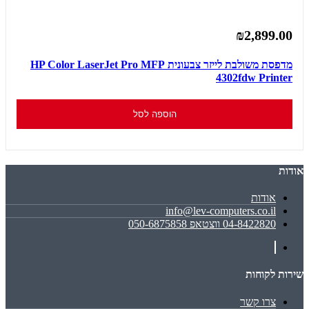
₪2,899.00
מדפסת משולבת לייזר צבעונית HP Color LaserJet Pro MFP
4302fdw Printer
הוספה לסל
אודות
אודות
info@lev-computers.co.il
04-8422820 ווצטאפ 050-6875858
שירות לקוחות
צרו קשר