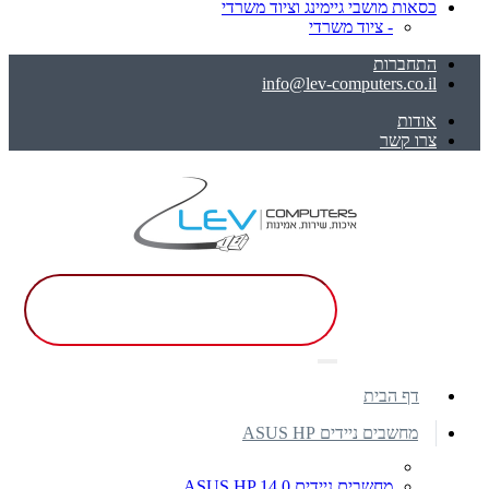
כסאות מושבי גיימינג וציוד משרדי
- ציוד משרדי
התחברות
info@lev-computers.co.il
אודות
צרו קשר
דף הבית
מחשבים ניידים ASUS HP
מחשבים ניידים ASUS HP 14.0