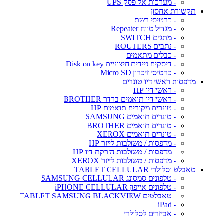
- מערכות אל פסק UPS
תקשורת אחסון
- כרטיסי רשת
- מגדיל טווח Repeater
- מתגים SWITCH
- נתבים ROUTERS
- כבלים מתאמים
- דיסקים ניידים חיצוניים Disk on key
- כרטיסי זיכרון Micro SD
מדפסות ראשי דיו טונרים
- ראשי דיו HP
- ראשי דיו תואמים ברדר BROTHER
- טונרים מקורים תואמים HP
- טונרים תואמים SAMSUNG
- טונרים תואמים BROTHER
- טונרים תואמים XEROX
- מדפסות / משולבות לייזר HP
- מדפסות / משולבות הזרקת דיו HP
- מדפסות / משולבות לייזר XEROX
טאבלט וסלולרי TABLET CELLULAR
- טלפונים סמסונג SAMSUNG CELLULAR
- טלפונים אייפון iPHONE CELLULAR
- טאבלטים TABLET SAMSUNG BLACKVIEW
- iPad
- אביזרים לסלולרי