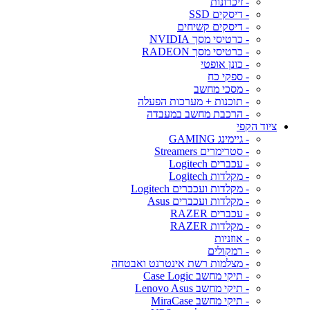
- זיכרונות
- דיסקים SSD
- דיסקים קשיחים
- כרטיסי מסך NVIDIA
- כרטיסי מסך RADEON
- כונן אופטי
- ספקי כח
- מסכי מחשב
- תוכנות + מערכות הפעלה
- הרכבת מחשב במעבדה
ציוד הקפי
- גיימינג GAMING
- סטרימרים Streamers
- עכברים Logitech
- מקלדות Logitech
- מקלדות ועכברים Logitech
- מקלדות ועכברים Asus
- עכברים RAZER
- מקלדות RAZER
- אוזניות
- רמקולים
- מצלמות רשת אינטרנט ואבטחה
- תיקי מחשב Case Logic
- תיקי מחשב Lenovo Asus
- תיקי מחשב MiraCase