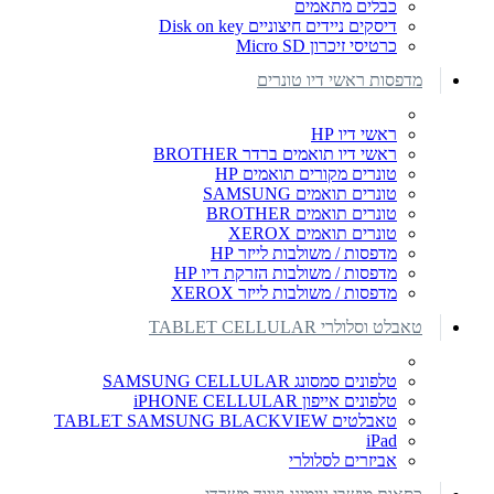
כבלים מתאמים
דיסקים ניידים חיצוניים Disk on key
כרטיסי זיכרון Micro SD
מדפסות ראשי דיו טונרים
ראשי דיו HP
ראשי דיו תואמים ברדר BROTHER
טונרים מקורים תואמים HP
טונרים תואמים SAMSUNG
טונרים תואמים BROTHER
טונרים תואמים XEROX
מדפסות / משולבות לייזר HP
מדפסות / משולבות הזרקת דיו HP
מדפסות / משולבות לייזר XEROX
טאבלט וסלולרי TABLET CELLULAR
טלפונים סמסונג SAMSUNG CELLULAR
טלפונים אייפון iPHONE CELLULAR
טאבלטים TABLET SAMSUNG BLACKVIEW
iPad
אביזרים לסלולרי