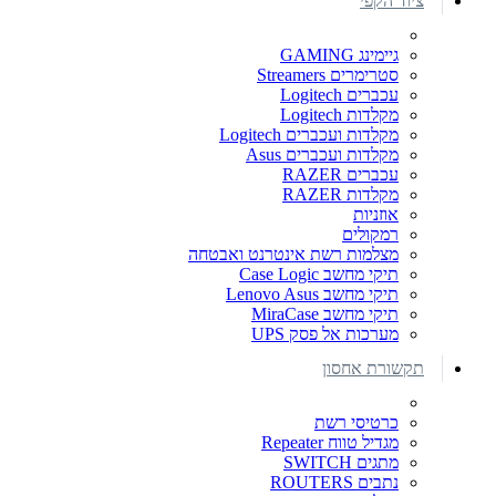
ציוד הקפי
גיימינג GAMING
סטרימרים Streamers
עכברים Logitech
מקלדות Logitech
מקלדות ועכברים Logitech
מקלדות ועכברים Asus
עכברים RAZER
מקלדות RAZER
אוזניות
רמקולים
מצלמות רשת אינטרנט ואבטחה
תיקי מחשב Case Logic
תיקי מחשב Lenovo Asus
תיקי מחשב MiraCase
מערכות אל פסק UPS
תקשורת אחסון
כרטיסי רשת
מגדיל טווח Repeater
מתגים SWITCH
נתבים ROUTERS