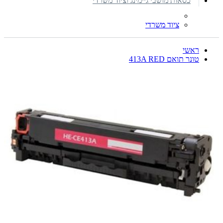
כסאות מושבי גיימינג וציוד משרדי
ציוד משרדי
ראשי
טונר תואם 413A RED