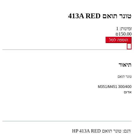
טונר תואם 413A RED
זמינות: 1
₪150.00
הוספה לסל
תיאור
טונר תואם
300/400 M351/M451
אדום
דגם:
טונר תואם HP 413A RED