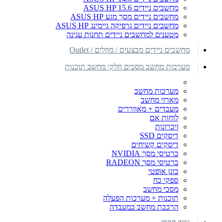
מחשבים ניידים ASUS HP 15.6
מחשבים ניידים מסך מגע ASUS HP
מחשבים ניידים גרפיקה גיימינג ASUS HP
מטענים למחשבים ניידים תחנות עגינה
מחשבים ניידים מבצעים / מוזלים / Outlet
מערכות מחשב מסכים חלקי מחשב תוכנות
מערכות מחשב
מארזי מחשב
מעבדים + מאווררים
לוחות אם
זיכרונות
דיסקים SSD
דיסקים קשיחים
כרטיסי מסך NVIDIA
כרטיסי מסך RADEON
כונן אופטי
ספקי כח
מסכי מחשב
תוכנות + מערכות הפעלה
הרכבת מחשב במעבדה