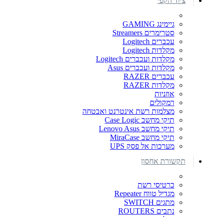
ציוד הקפי
גיימינג GAMING
סטרימרים Streamers
עכברים Logitech
מקלדות Logitech
מקלדות ועכברים Logitech
מקלדות ועכברים Asus
עכברים RAZER
מקלדות RAZER
אוזניות
רמקולים
מצלמות רשת אינטרנט ואבטחה
תיקי מחשב Case Logic
תיקי מחשב Lenovo Asus
תיקי מחשב MiraCase
מערכות אל פסק UPS
תקשורת אחסון
כרטיסי רשת
מגדיל טווח Repeater
מתגים SWITCH
נתבים ROUTERS