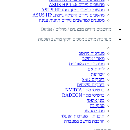
מחשבים ניידים ASUS HP 15.6
מחשבים ניידים מסך מגע ASUS HP
מחשבים ניידים גרפיקה גיימינג ASUS HP
מטענים למחשבים ניידים תחנות עגינה
מחשבים ניידים מבצעים / מוזלים / Outlet
מערכות מחשב מסכים חלקי מחשב תוכנות
מערכות מחשב
מארזי מחשב
מעבדים + מאווררים
לוחות אם
זיכרונות
דיסקים SSD
דיסקים קשיחים
כרטיסי מסך NVIDIA
כרטיסי מסך RADEON
כונן אופטי
ספקי כח
מסכי מחשב
תוכנות + מערכות הפעלה
הרכבת מחשב במעבדה