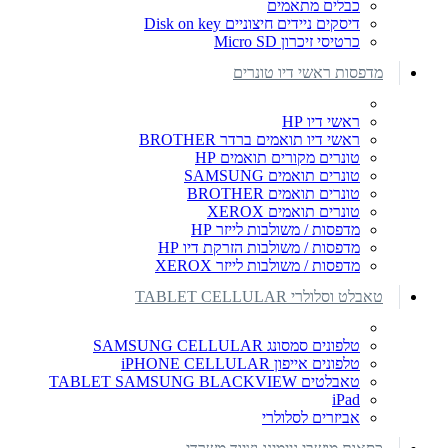
כבלים מתאמים
דיסקים ניידים חיצוניים Disk on key
כרטיסי זיכרון Micro SD
מדפסות ראשי דיו טונרים
ראשי דיו HP
ראשי דיו תואמים ברדר BROTHER
טונרים מקורים תואמים HP
טונרים תואמים SAMSUNG
טונרים תואמים BROTHER
טונרים תואמים XEROX
מדפסות / משולבות לייזר HP
מדפסות / משולבות הזרקת דיו HP
מדפסות / משולבות לייזר XEROX
טאבלט וסלולרי TABLET CELLULAR
טלפונים סמסונג SAMSUNG CELLULAR
טלפונים אייפון iPHONE CELLULAR
טאבלטים TABLET SAMSUNG BLACKVIEW
iPad
אביזרים לסלולרי