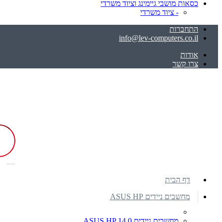
כסאות מושבי גיימינג וציוד משרדי
- ציוד משרדי
התחברות
info@lev-computers.co.il
אודות
צרו קשר
דף הבית
מחשבים ניידים ASUS HP
מחשבים ניידים ASUS HP 14.0