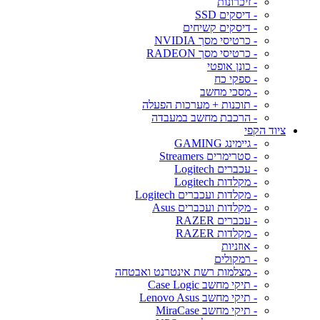
- זיכרונות
- דיסקים SSD
- דיסקים קשיחים
- כרטיסי מסך NVIDIA
- כרטיסי מסך RADEON
- כונן אופטי
- ספקי כח
- מסכי מחשב
- תוכנות + מערכות הפעלה
- הרכבת מחשב במעבדה
ציוד הקפי
- גיימינג GAMING
- סטרימרים Streamers
- עכברים Logitech
- מקלדות Logitech
- מקלדות ועכברים Logitech
- מקלדות ועכברים Asus
- עכברים RAZER
- מקלדות RAZER
- אוזניות
- רמקולים
- מצלמות רשת אינטרנט ואבטחה
- תיקי מחשב Case Logic
- תיקי מחשב Lenovo Asus
- תיקי מחשב MiraCase