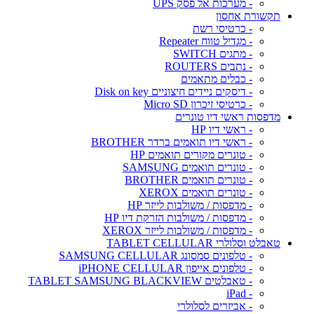
- מערכות אל פסק UPS
תקשורת אחסון
- כרטיסי רשת
- מגדיל טווח Repeater
- מתגים SWITCH
- נתבים ROUTERS
- כבלים מתאמים
- דיסקים ניידים חיצוניים Disk on key
- כרטיסי זיכרון Micro SD
מדפסות ראשי דיו טונרים
- ראשי דיו HP
- ראשי דיו תואמים ברדר BROTHER
- טונרים מקורים תואמים HP
- טונרים תואמים SAMSUNG
- טונרים תואמים BROTHER
- טונרים תואמים XEROX
- מדפסות / משולבות לייזר HP
- מדפסות / משולבות הזרקת דיו HP
- מדפסות / משולבות לייזר XEROX
טאבלט וסלולרי TABLET CELLULAR
- טלפונים סמסונג SAMSUNG CELLULAR
- טלפונים אייפון iPHONE CELLULAR
- טאבלטים TABLET SAMSUNG BLACKVIEW
- iPad
- אביזרים לסלולרי