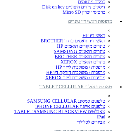
כבלים מתאמים
דיסקים ניידים חיצוניים Disk on key
כרטיסי זיכרון Micro SD
מדפסות ראשי דיו טונרים
ראשי דיו HP
ראשי דיו תואמים ברדר BROTHER
טונרים מקורים תואמים HP
טונרים תואמים SAMSUNG
טונרים תואמים BROTHER
טונרים תואמים XEROX
מדפסות / משולבות לייזר HP
מדפסות / משולבות הזרקת דיו HP
מדפסות / משולבות לייזר XEROX
טאבלט וסלולרי TABLET CELLULAR
טלפונים סמסונג SAMSUNG CELLULAR
טלפונים אייפון iPHONE CELLULAR
טאבלטים TABLET SAMSUNG BLACKVIEW
iPad
אביזרים לסלולרי