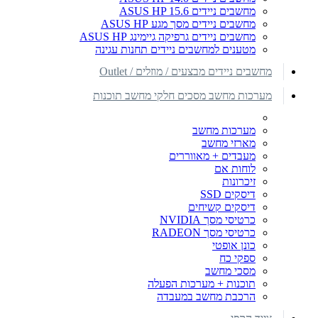
מחשבים ניידים ASUS HP 15.6
מחשבים ניידים מסך מגע ASUS HP
מחשבים ניידים גרפיקה גיימינג ASUS HP
מטענים למחשבים ניידים תחנות עגינה
מחשבים ניידים מבצעים / מוזלים / Outlet
מערכות מחשב מסכים חלקי מחשב תוכנות
מערכות מחשב
מארזי מחשב
מעבדים + מאווררים
לוחות אם
זיכרונות
דיסקים SSD
דיסקים קשיחים
כרטיסי מסך NVIDIA
כרטיסי מסך RADEON
כונן אופטי
ספקי כח
מסכי מחשב
תוכנות + מערכות הפעלה
הרכבת מחשב במעבדה