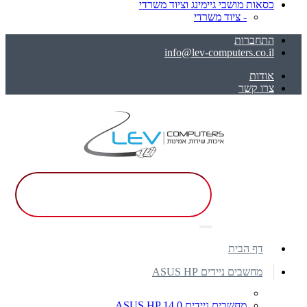
כסאות מושבי גיימינג וציוד משרדי
- ציוד משרדי
התחברות
info@lev-computers.co.il
אודות
צרו קשר
דף הבית
מחשבים ניידים ASUS HP
מחשבים ניידים ASUS HP 14.0