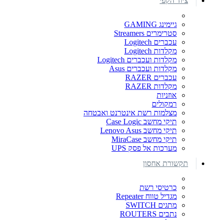
ציוד הקפי
גיימינג GAMING
סטרימרים Streamers
עכברים Logitech
מקלדות Logitech
מקלדות ועכברים Logitech
מקלדות ועכברים Asus
עכברים RAZER
מקלדות RAZER
אוזניות
רמקולים
מצלמות רשת אינטרנט ואבטחה
תיקי מחשב Case Logic
תיקי מחשב Lenovo Asus
תיקי מחשב MiraCase
מערכות אל פסק UPS
תקשורת אחסון
כרטיסי רשת
מגדיל טווח Repeater
מתגים SWITCH
נתבים ROUTERS