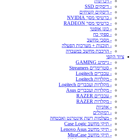
- זיכרונות
- דיסקים SSD
- דיסקים קשיחים
- כרטיסי מסך NVIDIA
- כרטיסי מסך RADEON
- כונן אופטי
- ספקי כח
- מסכי מחשב
- תוכנות + מערכות הפעלה
- הרכבת מחשב במעבדה
ציוד הקפי
- גיימינג GAMING
- סטרימרים Streamers
- עכברים Logitech
- מקלדות Logitech
- מקלדות ועכברים Logitech
- מקלדות ועכברים Asus
- עכברים RAZER
- מקלדות RAZER
- אוזניות
- רמקולים
- מצלמות רשת אינטרנט ואבטחה
- תיקי מחשב Case Logic
- תיקי מחשב Lenovo Asus
- תיקי מחשב MiraCase