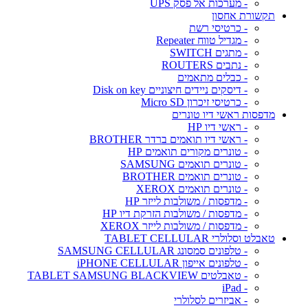
- מערכות אל פסק UPS
תקשורת אחסון
- כרטיסי רשת
- מגדיל טווח Repeater
- מתגים SWITCH
- נתבים ROUTERS
- כבלים מתאמים
- דיסקים ניידים חיצוניים Disk on key
- כרטיסי זיכרון Micro SD
מדפסות ראשי דיו טונרים
- ראשי דיו HP
- ראשי דיו תואמים ברדר BROTHER
- טונרים מקורים תואמים HP
- טונרים תואמים SAMSUNG
- טונרים תואמים BROTHER
- טונרים תואמים XEROX
- מדפסות / משולבות לייזר HP
- מדפסות / משולבות הזרקת דיו HP
- מדפסות / משולבות לייזר XEROX
טאבלט וסלולרי TABLET CELLULAR
- טלפונים סמסונג SAMSUNG CELLULAR
- טלפונים אייפון iPHONE CELLULAR
- טאבלטים TABLET SAMSUNG BLACKVIEW
- iPad
- אביזרים לסלולרי