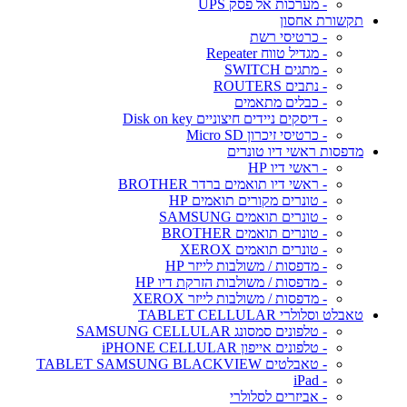
- מערכות אל פסק UPS
תקשורת אחסון
- כרטיסי רשת
- מגדיל טווח Repeater
- מתגים SWITCH
- נתבים ROUTERS
- כבלים מתאמים
- דיסקים ניידים חיצוניים Disk on key
- כרטיסי זיכרון Micro SD
מדפסות ראשי דיו טונרים
- ראשי דיו HP
- ראשי דיו תואמים ברדר BROTHER
- טונרים מקורים תואמים HP
- טונרים תואמים SAMSUNG
- טונרים תואמים BROTHER
- טונרים תואמים XEROX
- מדפסות / משולבות לייזר HP
- מדפסות / משולבות הזרקת דיו HP
- מדפסות / משולבות לייזר XEROX
טאבלט וסלולרי TABLET CELLULAR
- טלפונים סמסונג SAMSUNG CELLULAR
- טלפונים אייפון iPHONE CELLULAR
- טאבלטים TABLET SAMSUNG BLACKVIEW
- iPad
- אביזרים לסלולרי