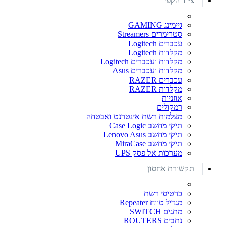
ציוד הקפי
גיימינג GAMING
סטרימרים Streamers
עכברים Logitech
מקלדות Logitech
מקלדות ועכברים Logitech
מקלדות ועכברים Asus
עכברים RAZER
מקלדות RAZER
אוזניות
רמקולים
מצלמות רשת אינטרנט ואבטחה
תיקי מחשב Case Logic
תיקי מחשב Lenovo Asus
תיקי מחשב MiraCase
מערכות אל פסק UPS
תקשורת אחסון
כרטיסי רשת
מגדיל טווח Repeater
מתגים SWITCH
נתבים ROUTERS