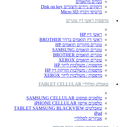
כבלים מתאמים
דיסקים ניידים חיצוניים Disk on key
כרטיסי זיכרון Micro SD
מדפסות ראשי דיו טונרים
ראשי דיו HP
ראשי דיו תואמים ברדר BROTHER
טונרים מקורים תואמים HP
טונרים תואמים SAMSUNG
טונרים תואמים BROTHER
טונרים תואמים XEROX
מדפסות / משולבות לייזר HP
מדפסות / משולבות הזרקת דיו HP
מדפסות / משולבות לייזר XEROX
טאבלט וסלולרי TABLET CELLULAR
טלפונים סמסונג SAMSUNG CELLULAR
טלפונים אייפון iPHONE CELLULAR
טאבלטים TABLET SAMSUNG BLACKVIEW
iPad
אביזרים לסלולרי