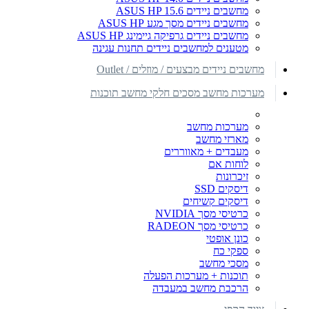
מחשבים ניידים ASUS HP 15.6
מחשבים ניידים מסך מגע ASUS HP
מחשבים ניידים גרפיקה גיימינג ASUS HP
מטענים למחשבים ניידים תחנות עגינה
מחשבים ניידים מבצעים / מוזלים / Outlet
מערכות מחשב מסכים חלקי מחשב תוכנות
מערכות מחשב
מארזי מחשב
מעבדים + מאווררים
לוחות אם
זיכרונות
דיסקים SSD
דיסקים קשיחים
כרטיסי מסך NVIDIA
כרטיסי מסך RADEON
כונן אופטי
ספקי כח
מסכי מחשב
תוכנות + מערכות הפעלה
הרכבת מחשב במעבדה