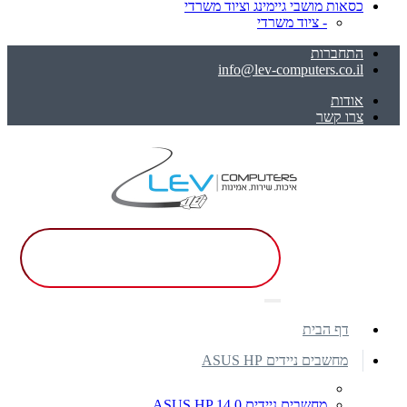
כסאות מושבי גיימינג וציוד משרדי
- ציוד משרדי
התחברות
info@lev-computers.co.il
אודות
צרו קשר
דף הבית
מחשבים ניידים ASUS HP
מחשבים ניידים ASUS HP 14.0