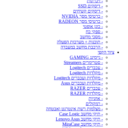
- זיכרונות
- דיסקים SSD
- דיסקים קשיחים
- כרטיסי מסך NVIDIA
- כרטיסי מסך RADEON
- כונן אופטי
- ספקי כח
- מסכי מחשב
- תוכנות + מערכות הפעלה
- הרכבת מחשב במעבדה
ציוד הקפי
- גיימינג GAMING
- סטרימרים Streamers
- עכברים Logitech
- מקלדות Logitech
- מקלדות ועכברים Logitech
- מקלדות ועכברים Asus
- עכברים RAZER
- מקלדות RAZER
- אוזניות
- רמקולים
- מצלמות רשת אינטרנט ואבטחה
- תיקי מחשב Case Logic
- תיקי מחשב Lenovo Asus
- תיקי מחשב MiraCase