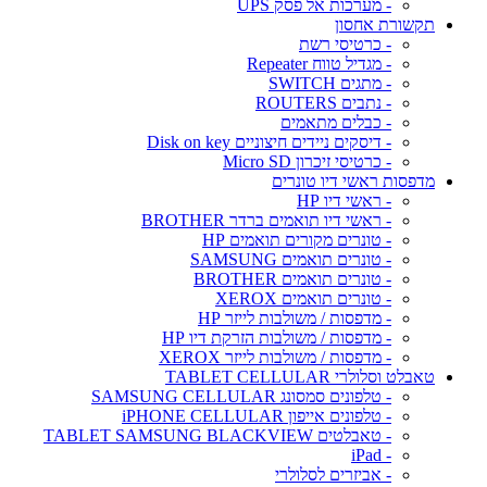
- מערכות אל פסק UPS
תקשורת אחסון
- כרטיסי רשת
- מגדיל טווח Repeater
- מתגים SWITCH
- נתבים ROUTERS
- כבלים מתאמים
- דיסקים ניידים חיצוניים Disk on key
- כרטיסי זיכרון Micro SD
מדפסות ראשי דיו טונרים
- ראשי דיו HP
- ראשי דיו תואמים ברדר BROTHER
- טונרים מקורים תואמים HP
- טונרים תואמים SAMSUNG
- טונרים תואמים BROTHER
- טונרים תואמים XEROX
- מדפסות / משולבות לייזר HP
- מדפסות / משולבות הזרקת דיו HP
- מדפסות / משולבות לייזר XEROX
טאבלט וסלולרי TABLET CELLULAR
- טלפונים סמסונג SAMSUNG CELLULAR
- טלפונים אייפון iPHONE CELLULAR
- טאבלטים TABLET SAMSUNG BLACKVIEW
- iPad
- אביזרים לסלולרי