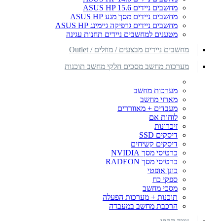
מחשבים ניידים ASUS HP 15.6
מחשבים ניידים מסך מגע ASUS HP
מחשבים ניידים גרפיקה גיימינג ASUS HP
מטענים למחשבים ניידים תחנות עגינה
מחשבים ניידים מבצעים / מוזלים / Outlet
מערכות מחשב מסכים חלקי מחשב תוכנות
מערכות מחשב
מארזי מחשב
מעבדים + מאווררים
לוחות אם
זיכרונות
דיסקים SSD
דיסקים קשיחים
כרטיסי מסך NVIDIA
כרטיסי מסך RADEON
כונן אופטי
ספקי כח
מסכי מחשב
תוכנות + מערכות הפעלה
הרכבת מחשב במעבדה