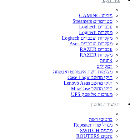
ציוד הקפי
גיימינג GAMING
סטרימרים Streamers
עכברים Logitech
מקלדות Logitech
מקלדות ועכברים Logitech
מקלדות ועכברים Asus
עכברים RAZER
מקלדות RAZER
אוזניות
רמקולים
מצלמות רשת אינטרנט ואבטחה
תיקי מחשב Case Logic
תיקי מחשב Lenovo Asus
תיקי מחשב MiraCase
מערכות אל פסק UPS
תקשורת אחסון
כרטיסי רשת
מגדיל טווח Repeater
מתגים SWITCH
נתבים ROUTERS