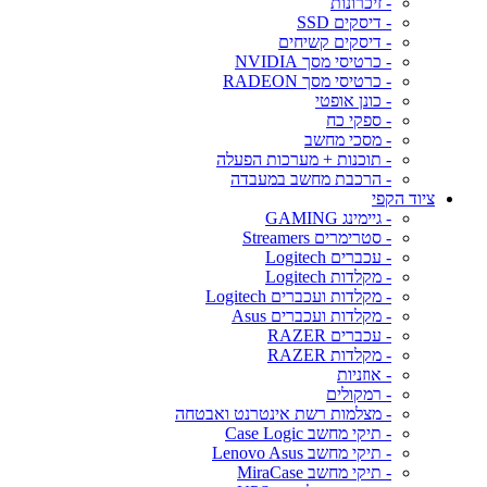
- זיכרונות
- דיסקים SSD
- דיסקים קשיחים
- כרטיסי מסך NVIDIA
- כרטיסי מסך RADEON
- כונן אופטי
- ספקי כח
- מסכי מחשב
- תוכנות + מערכות הפעלה
- הרכבת מחשב במעבדה
ציוד הקפי
- גיימינג GAMING
- סטרימרים Streamers
- עכברים Logitech
- מקלדות Logitech
- מקלדות ועכברים Logitech
- מקלדות ועכברים Asus
- עכברים RAZER
- מקלדות RAZER
- אוזניות
- רמקולים
- מצלמות רשת אינטרנט ואבטחה
- תיקי מחשב Case Logic
- תיקי מחשב Lenovo Asus
- תיקי מחשב MiraCase