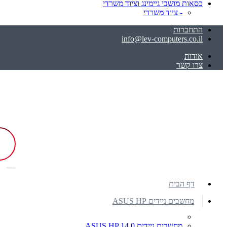
כסאות מושבי גיימינג וציוד משרדי
- ציוד משרדי
התחברות
info@lev-computers.co.il
אודות
צרו קשר
דף הבית
מחשבים ניידים ASUS HP
מחשבים ניידים ASUS HP 14.0