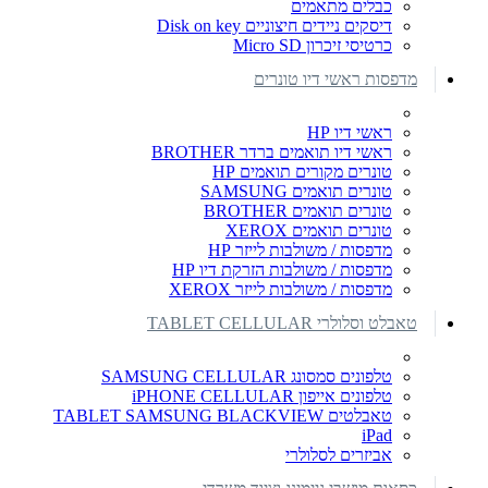
כבלים מתאמים
דיסקים ניידים חיצוניים Disk on key
כרטיסי זיכרון Micro SD
מדפסות ראשי דיו טונרים
ראשי דיו HP
ראשי דיו תואמים ברדר BROTHER
טונרים מקורים תואמים HP
טונרים תואמים SAMSUNG
טונרים תואמים BROTHER
טונרים תואמים XEROX
מדפסות / משולבות לייזר HP
מדפסות / משולבות הזרקת דיו HP
מדפסות / משולבות לייזר XEROX
טאבלט וסלולרי TABLET CELLULAR
טלפונים סמסונג SAMSUNG CELLULAR
טלפונים אייפון iPHONE CELLULAR
טאבלטים TABLET SAMSUNG BLACKVIEW
iPad
אביזרים לסלולרי