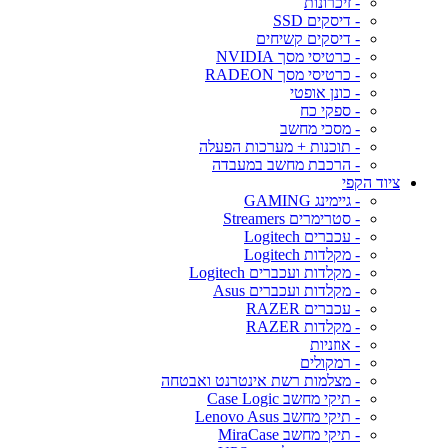
- זיכרונות
- דיסקים SSD
- דיסקים קשיחים
- כרטיסי מסך NVIDIA
- כרטיסי מסך RADEON
- כונן אופטי
- ספקי כח
- מסכי מחשב
- תוכנות + מערכות הפעלה
- הרכבת מחשב במעבדה
ציוד הקפי
- גיימינג GAMING
- סטרימרים Streamers
- עכברים Logitech
- מקלדות Logitech
- מקלדות ועכברים Logitech
- מקלדות ועכברים Asus
- עכברים RAZER
- מקלדות RAZER
- אוזניות
- רמקולים
- מצלמות רשת אינטרנט ואבטחה
- תיקי מחשב Case Logic
- תיקי מחשב Lenovo Asus
- תיקי מחשב MiraCase