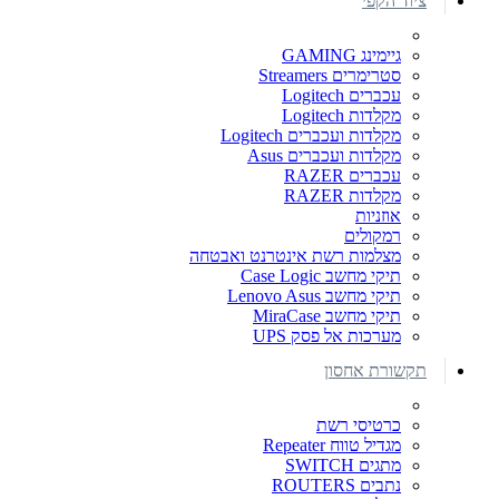
ציוד הקפי
גיימינג GAMING
סטרימרים Streamers
עכברים Logitech
מקלדות Logitech
מקלדות ועכברים Logitech
מקלדות ועכברים Asus
עכברים RAZER
מקלדות RAZER
אוזניות
רמקולים
מצלמות רשת אינטרנט ואבטחה
תיקי מחשב Case Logic
תיקי מחשב Lenovo Asus
תיקי מחשב MiraCase
מערכות אל פסק UPS
תקשורת אחסון
כרטיסי רשת
מגדיל טווח Repeater
מתגים SWITCH
נתבים ROUTERS