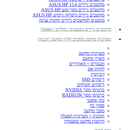
מחשבים ניידים ASUS HP 15.6
מחשבים ניידים מסך מגע ASUS HP
מחשבים ניידים גרפיקה גיימינג ASUS HP
מטענים למחשבים ניידים תחנות עגינה
מחשבים ניידים מבצעים / מוזלים / Outlet
מערכות מחשב מסכים חלקי מחשב תוכנות
מערכות מחשב
מארזי מחשב
מעבדים + מאווררים
לוחות אם
זיכרונות
דיסקים SSD
דיסקים קשיחים
כרטיסי מסך NVIDIA
כרטיסי מסך RADEON
כונן אופטי
ספקי כח
מסכי מחשב
תוכנות + מערכות הפעלה
הרכבת מחשב במעבדה