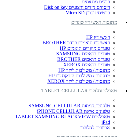
כבלים מתאמים
דיסקים ניידים חיצוניים Disk on key
כרטיסי זיכרון Micro SD
מדפסות ראשי דיו טונרים
ראשי דיו HP
ראשי דיו תואמים ברדר BROTHER
טונרים מקורים תואמים HP
טונרים תואמים SAMSUNG
טונרים תואמים BROTHER
טונרים תואמים XEROX
מדפסות / משולבות לייזר HP
מדפסות / משולבות הזרקת דיו HP
מדפסות / משולבות לייזר XEROX
טאבלט וסלולרי TABLET CELLULAR
טלפונים סמסונג SAMSUNG CELLULAR
טלפונים אייפון iPHONE CELLULAR
טאבלטים TABLET SAMSUNG BLACKVIEW
iPad
אביזרים לסלולרי