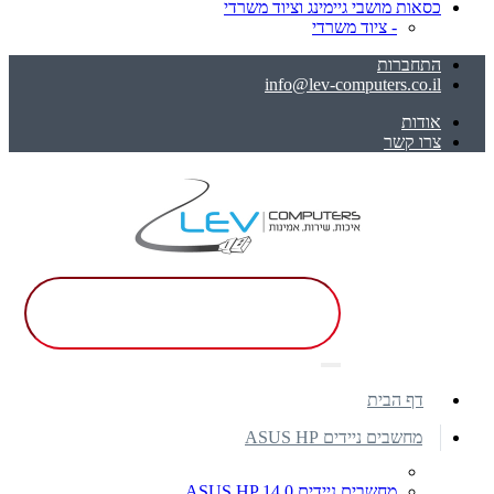
כסאות מושבי גיימינג וציוד משרדי
- ציוד משרדי
התחברות
info@lev-computers.co.il
אודות
צרו קשר
דף הבית
מחשבים ניידים ASUS HP
מחשבים ניידים ASUS HP 14.0