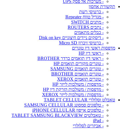
- מערכות אל פסק UPS
תקשורת אחסון
- כרטיסי רשת
- מגדיל טווח Repeater
- מתגים SWITCH
- נתבים ROUTERS
- כבלים מתאמים
- דיסקים ניידים חיצוניים Disk on key
- כרטיסי זיכרון Micro SD
מדפסות ראשי דיו טונרים
- ראשי דיו HP
- ראשי דיו תואמים ברדר BROTHER
- טונרים מקורים תואמים HP
- טונרים תואמים SAMSUNG
- טונרים תואמים BROTHER
- טונרים תואמים XEROX
- מדפסות / משולבות לייזר HP
- מדפסות / משולבות הזרקת דיו HP
- מדפסות / משולבות לייזר XEROX
טאבלט וסלולרי TABLET CELLULAR
- טלפונים סמסונג SAMSUNG CELLULAR
- טלפונים אייפון iPHONE CELLULAR
- טאבלטים TABLET SAMSUNG BLACKVIEW
- iPad
- אביזרים לסלולרי